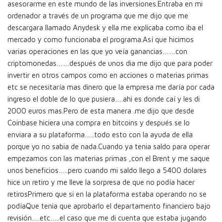
asesorarme en este mundo de las inversiones.Entraba en mi
ordenador a través de un programa que me dijo que me
descargara llamado Anydesk y ella me explicaba como iba el
mercado y como funcionaba el programa.Así que hicimos
varias operaciones en las que yo veía ganancias……con
criptomonedas……después de unos dia me dijo que para poder
invertir en otros campos como en acciones o materias primas
etc se necesitaría mas dinero que la empresa me daría por cada
ingreso el doble de lo que pusiera….ahi es donde caí y les di
2000 euros mas.Pero de esta manera .me dijo que desde
Coinbase hiciera una compra en bitcoins y después se lo
enviara a su plataforma…..todo esto con la ayuda de ella
porque yo no sabia de nada.Cuando ya tenia saldo para operar
empezamos con las materias primas ,con el Brent y me saque
unos beneficios…..pero cuando mi saldo llego a 5400 dolares
hice un retiro y me lleve la sorpresa de que no podía hacer
retirosPrimero que si en la plataforma estaba operando no se
podíaQue tenia que aprobarlo el departamento financiero bajo
revisión….etc…..el caso que me di cuenta que estaba jugando