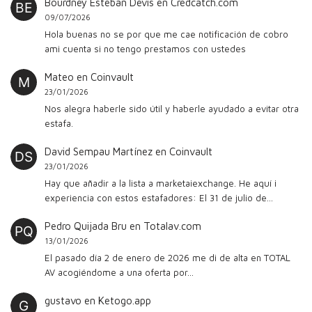
Bourdney Esteban Devis
en
Credcatch.com
09/07/2026
Hola buenas no se por que me cae notificación de cobro
ami cuenta si no tengo prestamos con ustedes
Mateo
en
Coinvault
23/01/2026
Nos alegra haberle sido útil y haberle ayudado a evitar otra
estafa.
David Sempau Martínez
en
Coinvault
23/01/2026
Hay que añadir a la lista a marketaiexchange. He aquí i
experiencia con estos estafadores: El 31 de julio de…
Pedro Quijada Bru
en
Totalav.com
13/01/2026
El pasado día 2 de enero de 2026 me di de alta en TOTAL
AV acogiéndome a una oferta por…
gustavo
en
Ketogo.app