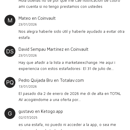
Hola buenas no se por que me cae notificación de cobro
ami cuenta si no tengo prestamos con ustedes
Mateo
en
Coinvault
23/01/2026
Nos alegra haberle sido útil y haberle ayudado a evitar otra
estafa.
David Sempau Martínez
en
Coinvault
23/01/2026
Hay que añadir a la lista a marketaiexchange. He aquí i
experiencia con estos estafadores: El 31 de julio de…
Pedro Quijada Bru
en
Totalav.com
13/01/2026
El pasado día 2 de enero de 2026 me di de alta en TOTAL
AV acogiéndome a una oferta por…
gustavo
en
Ketogo.app
02/07/2025
es una estafa, no puedo ni acceder a la app, o sea me