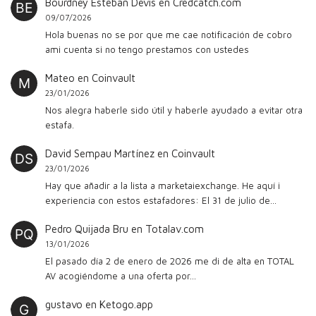
Bourdney Esteban Devis
en
Credcatch.com
09/07/2026
Hola buenas no se por que me cae notificación de cobro
ami cuenta si no tengo prestamos con ustedes
Mateo
en
Coinvault
23/01/2026
Nos alegra haberle sido útil y haberle ayudado a evitar otra
estafa.
David Sempau Martínez
en
Coinvault
23/01/2026
Hay que añadir a la lista a marketaiexchange. He aquí i
experiencia con estos estafadores: El 31 de julio de…
Pedro Quijada Bru
en
Totalav.com
13/01/2026
El pasado día 2 de enero de 2026 me di de alta en TOTAL
AV acogiéndome a una oferta por…
gustavo
en
Ketogo.app