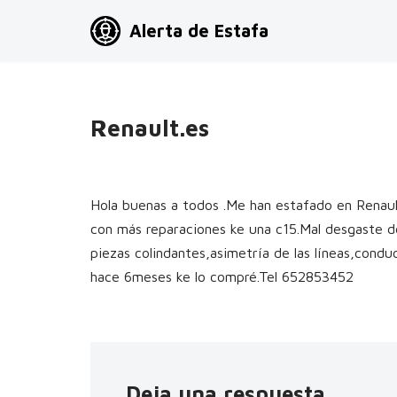
Alerta de Estafa
Saltar
al
contenido
Renault.es
Hola buenas a todos .Me han estafado en Renaul
con más reparaciones ke una c15.Mal desgaste de 
piezas colindantes,asimetría de las líneas,cond
hace 6meses ke lo compré.Tel 652853452
Deja una respuesta